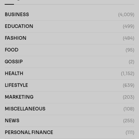
BUSINESS
(4,009)
EDUCATION
(499)
FASHION
(484)
FOOD
(95)
GOSSIP
(2)
HEALTH
(1,152)
LIFESTYLE
(639)
MARKETING
(203)
MISCELLANEOUS
(108)
NEWS
(255)
PERSONAL FINANCE
(111)