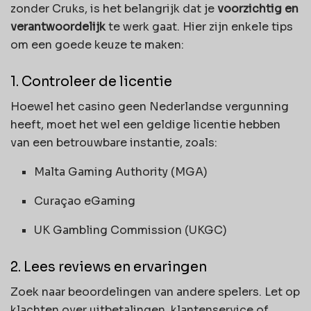
zonder Cruks, is het belangrijk dat je
voorzichtig en
verantwoordelijk
te werk gaat. Hier zijn enkele tips
om een goede keuze te maken:
1. Controleer de licentie
Hoewel het casino geen Nederlandse vergunning
heeft, moet het wel een geldige licentie hebben
van een betrouwbare instantie, zoals:
Malta Gaming Authority (MGA)
Curaçao eGaming
UK Gambling Commission (UKGC)
2. Lees reviews en ervaringen
Zoek naar beoordelingen van andere spelers. Let op
klachten over uitbetalingen, klantenservice of