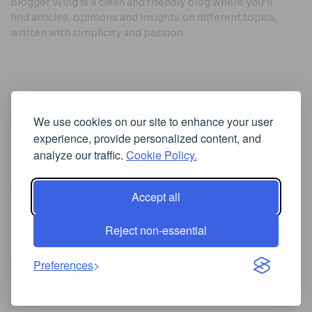
Blogger Wing is a clean and friendly blog where you’ll
find articles, opinions and insights on different topics,
written with simplicity and passion.
Useful Links
We use cookies on our site to enhance your user
Cookie Policy
experience, provide personalized content, and
Privacy Policy
analyze our traffic.
Cookie Policy.
Accept all
Iscriviti alla Newsletter
Reject non-essential
[sibwp_form id=1]
© 2025
Where Ideas Spread Their Wings
- Powered by
Preferences
BloggerWing
.