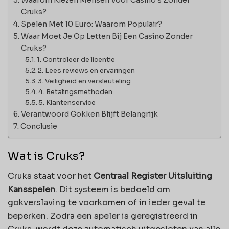
Cruks?
Spelen Met 10 Euro: Waarom Populair?
Waar Moet Je Op Letten Bij Een Casino Zonder
Cruks?
1. Controleer de licentie
2. Lees reviews en ervaringen
3. Veiligheid en versleuteling
4. Betalingsmethoden
5. Klantenservice
Verantwoord Gokken Blijft Belangrijk
Conclusie
Wat is Cruks?
Cruks staat voor het
Centraal Register Uitsluiting
Kansspelen
. Dit systeem is bedoeld om
gokverslaving te voorkomen of in ieder geval te
beperken. Zodra een speler is geregistreerd in