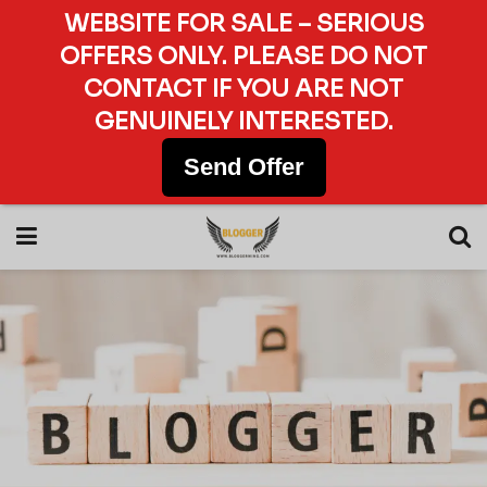
WEBSITE FOR SALE – SERIOUS
OFFERS ONLY. PLEASE DO NOT
CONTACT IF YOU ARE NOT
GENUINELY INTERESTED.
Send Offer