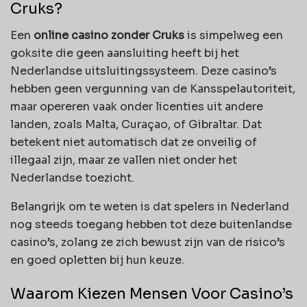
Cruks?
Een
online casino zonder Cruks
is simpelweg een
goksite die geen aansluiting heeft bij het
Nederlandse uitsluitingssysteem. Deze casino’s
hebben geen vergunning van de Kansspelautoriteit,
maar opereren vaak onder licenties uit andere
landen, zoals Malta, Curaçao, of Gibraltar. Dat
betekent niet automatisch dat ze onveilig of
illegaal zijn, maar ze vallen niet onder het
Nederlandse toezicht.
Belangrijk om te weten is dat spelers in Nederland
nog steeds toegang hebben tot deze buitenlandse
casino’s, zolang ze zich bewust zijn van de risico’s
en goed opletten bij hun keuze.
Waarom Kiezen Mensen Voor Casino’s