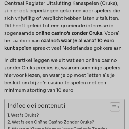
Centraal Register Uitsluiting Kansspelen (Cruks),
zijn er ook beperkingen gekomen voor spelers die
zich vrijwillig of verplicht hebben laten uitsluiten.
Dit heeft geleid tot een groeiende interesse in
zogenaamde
online casino’s zonder Cruks
. Vooral
het aanbod van
casino’s waar je al vanaf 10 euro
kunt spelen
spreekt veel Nederlandse gokkers aan.
In dit artikel leggen we uit wat een online casino
zonder Cruks precies is, waarom sommige spelers
hiervoor kiezen, en waar je op moet letten als je
besluit om bij zo’n casino te spelen met een
minimum storting van 10 euro.
Indice dei contenuti
Wat is Cruks?
Wat is een Online Casino Zonder Cruks?
Waarom Kiezen Mensen Voor Casino’s Zonder