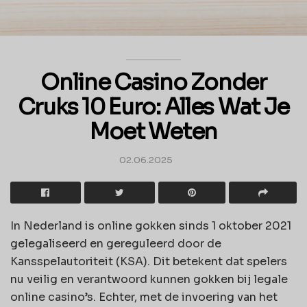
Online Casino Zonder
Cruks 10 Euro: Alles Wat Je
Moet Weten
02.06.2025
In Nederland is online gokken sinds 1 oktober 2021
gelegaliseerd en gereguleerd door de
Kansspelautoriteit (KSA). Dit betekent dat spelers
nu veilig en verantwoord kunnen gokken bij legale
online casino’s. Echter, met de invoering van het