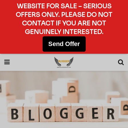
WEBSITE FOR SALE – SERIOUS
OFFERS ONLY. PLEASE DO NOT
CONTACT IF YOU ARE NOT
GENUINELY INTERESTED.
Send Offer