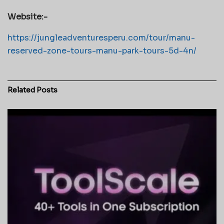
Website:-
https://jungleadventuresperu.com/tour/manu-
reserved-zone-tours-manu-park-tours-5d-4n/
Related
Posts