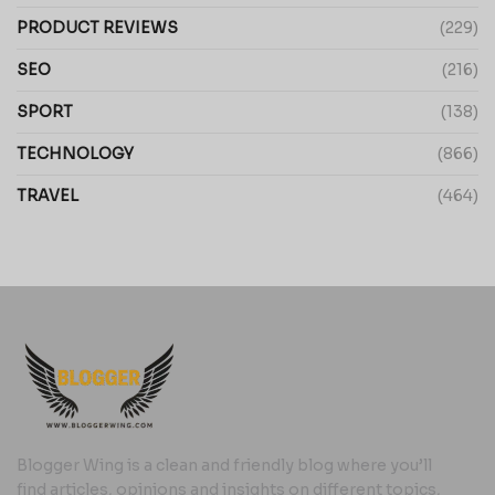
PRODUCT REVIEWS
(229)
SEO
(216)
SPORT
(138)
TECHNOLOGY
(866)
TRAVEL
(464)
Blogger Wing is a clean and friendly blog where you’ll
find articles, opinions and insights on different topics,