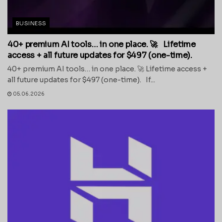
BUSINESS
40+ premium AI tools… in one place. 🚀 Lifetime
access + all future updates for $497 (one-time).
40+ premium AI tools… in one place. 🚀 Lifetime access +
all future updates for $497 (one-time). If...
05.06.2026