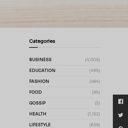
Categories
BUSINESS
(4,009)
EDUCATION
(499)
FASHION
(484)
FOOD
(95)
GOSSIP
(2)
HEALTH
(1,152)
LIFESTYLE
(639)