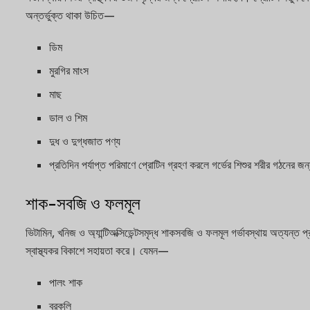
অন্তর্ভুক্ত থাকা উচিত—
ডিম
মুরগির মাংস
মাছ
ডাল ও শিম
দুধ ও দুগ্ধজাত পণ্য
প্রতিদিন পর্যাপ্ত পরিমাণে প্রোটিন গ্রহণ করলে গর্ভের শিশুর শরীর গঠনের জন্
শাক-সবজি ও ফলমূল
ভিটামিন, খনিজ ও অ্যান্টিঅক্সিডেন্টসমৃদ্ধ শাকসবজি ও ফলমূল গর্ভাবস্থায় অত্যন্ত
স্বাস্থ্যকর বিকাশে সহায়তা করে। যেমন—
পালং শাক
ব্রকলি