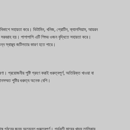
্নত বিকাশে সহায়তা করে। ভিটামিন, খনিজ, প্রোটিন, ক্যালসিয়াম, আয়রন
্টি সরবরাহ হয়। পাশাপাশি এটি শিশুর ওজন বৃদ্ধিতে সহায়তা করে।
ন্ন স্বাস্থ্য জটিলতার কারণ হতে পারে।
 প্রয়োজনীয় পুষ্টি গ্রহণ করাই গুরুত্বপূর্ণ, অতিরিক্ত খাওয়া বা
ানসম্মত পুষ্টির গুরুত্ব অনেক বেশি।
কোষ গঠনের জন্য অত্যন্ত গুরুত্বপূর্ণ। গর্ভবতী মায়ের খাদ্য তালিকায়