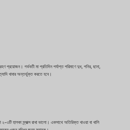
 প্রয়োজন। গর্ভবতী মা প্রতিদিন পর্যাপ্ত পরিমাণে দুধ, পনির, ছানা,
্যাদি খাবার অন্তর্ভুক্ত করতে হবে।
াশি ২-৩টি হালকা স্ন্যাক্স রাখা ভালো। একসাথে অতিরিক্ত খাওয়া বা খালি
াস্থ্যকর ওজন বৃদ্ধির জন্য সহায়ক।