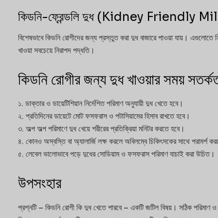
কিডনি-ফ্রেন্ডলি দুধ (Kidney Friendly Mi
বিশেষভাবে কিডনি রোগীদের জন্য প্রস্তুত করা দুধ বাজারে পাওয়া যায়। এগুলোতে ন
খাওয়া সবচেয়ে নিরাপদ পদ্ধতি।
কিডনি রোগীর জন্য দুধ খাওয়ার সময় সতর্ক
১. ডাক্তার ও ডায়েটিশিয়ান নির্দেশিত পরিমাণ অনুযায়ী দুধ খেতে হবে।
২. প্রতিদিনের ডায়েটে মোট ফসফরাস ও পটাসিয়ামের হিসাব রাখতে হবে।
৩. অল্প অল্প পরিমাণে দুধ খেয়ে শরীরের প্রতিক্রিয়া মনিটর করতে হবে।
৪. কোনও অস্বস্তি বা অ্যালার্জি লক্ষ করলে অবিলম্বে চিকিৎসকের সাথে পরামর্শ ক
৫. লেবেল ভালোভাবে পড়ে দুধের সোডিয়াম ও ফসফরাস পরিমাণ যাচাই করা উচিত।
উপসংহার
প্রশ্নটি – কিডনি রোগী কি দুধ খেতে পারবে – একটি জটিল বিষয়। সঠিক পরিমাণ ও ধর