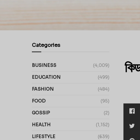
Categories
কিড
BUSINESS
(4,009)
EDUCATION
(499)
FASHION
(484)
FOOD
(95)
GOSSIP
(2)
HEALTH
(1,152)
LIFESTYLE
(639)