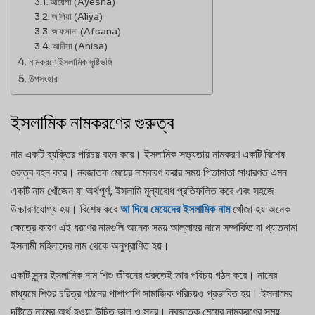
আয়েশা (Ayesha)
আলিয়া (Aliya)
আফসানা (Afsana)
আনিসা (Anisa)
নামকরণে ইসলামিক দৃষ্টিভঙ্গি
উপসংহার
ইসলামিক নামকরণের গুরুত্ব
নাম একটি ব্যক্তির পরিচয় বহন করে। ইসলামিক সভ্যতায় নামকরণ একটি বিশেষ
গুরুত্ব বহন করে। নবজাতক মেয়ের নামকরণ করার সময় পিতামাতা সাধারণত এমন
একটি নাম খোঁজেন যা অর্থপূর্ণ, ইসলামি মূল্যবোধ প্রতিফলিত করে এবং সহজে
উচ্চারণযোগ্য হয়। বিশেষ করে
আ দিয়ে মেয়েদের ইসলামিক নাম
খোঁজা হয় অনেক
ক্ষেত্রে কারণ এই ধরণের নামগুলি অনেক সময় আল্লাহর নামে সম্পর্কিত বা খ্যাতনামা
ইসলামী মহিলাদের নাম থেকে অনুপ্রাণিত হয়।
একটি সুন্দর ইসলামিক নাম শিশু জীবনের শুরুতেই তার পরিচয় গঠন করে। নামের
মাধ্যমে শিশুর চরিত্র গঠনের পাশাপাশি সামাজিক পরিচয়ও প্রভাবিত হয়। ইসলামের
দৃষ্টিতে নামের অর্থ হওয়া উচিত ভাল ও সুন্দর। নবজাতক মেয়ের নামকরণের সময়