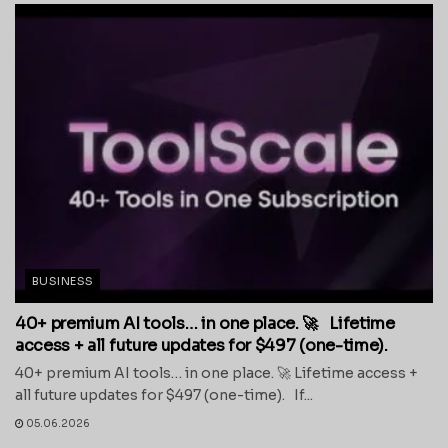
BUSINESS
40+ premium AI tools… in one place. 🚀 Lifetime
access + all future updates for $497 (one-time).
40+ premium AI tools… in one place. 🚀 Lifetime access +
all future updates for $497 (one-time). If...
05.06.2026