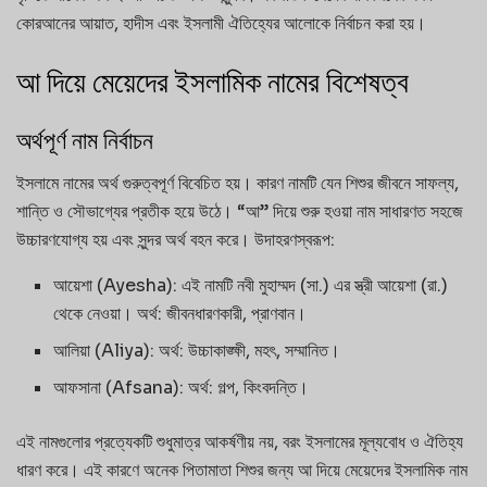
কোরআনের আয়াত, হাদীস এবং ইসলামী ঐতিহ্যের আলোকে নির্বাচন করা হয়।
আ দিয়ে মেয়েদের ইসলামিক নামের বিশেষত্ব
অর্থপূর্ণ নাম নির্বাচন
ইসলামে নামের অর্থ গুরুত্বপূর্ণ বিবেচিত হয়। কারণ নামটি যেন শিশুর জীবনে সাফল্য,
শান্তি ও সৌভাগ্যের প্রতীক হয়ে উঠে। “আ” দিয়ে শুরু হওয়া নাম সাধারণত সহজে
উচ্চারণযোগ্য হয় এবং সুন্দর অর্থ বহন করে। উদাহরণস্বরূপ:
আয়েশা (Ayesha): এই নামটি নবী মুহাম্মদ (সা.) এর স্ত্রী আয়েশা (রা.)
থেকে নেওয়া। অর্থ: জীবনধারণকারী, প্রাণবান।
আলিয়া (Aliya): অর্থ: উচ্চাকাঙ্ক্ষী, মহৎ, সম্মানিত।
আফসানা (Afsana): অর্থ: গল্প, কিংবদন্তি।
এই নামগুলোর প্রত্যেকটি শুধুমাত্র আকর্ষণীয় নয়, বরং ইসলামের মূল্যবোধ ও ঐতিহ্য
ধারণ করে। এই কারণে অনেক পিতামাতা শিশুর জন্য আ দিয়ে মেয়েদের ইসলামিক নাম