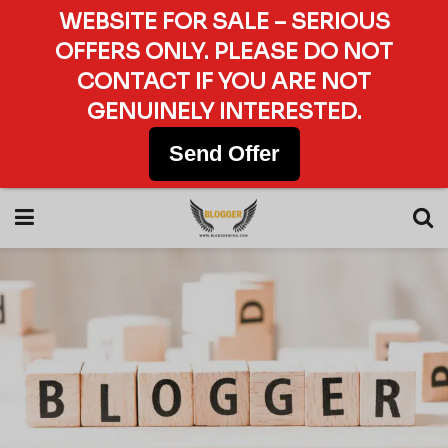
WEBSITE FOR SALE – SERIOUS
OFFERS ONLY. PLEASE DO NOT
CONTACT IF YOU ARE NOT
GENUINELY INTERESTED.
Send Offer