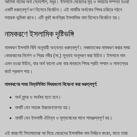
আনিসা নামের অর্থ স্নেহশীল, মধুর। ইসলামে মেয়েদের মৃদু ও সদাচার সম্পন্ন হওয়া
একটি গুরুত্বপূর্ণ গুণ হিসেবে বিবেচিত। এই নামটির অর্থবোধ শিশুর চরিত্র গঠনে
সহায়ক ভূমিকা রাখে। এটি খুবই জনপ্রিয় ইসলামিক নাম হিসেবে বিবেচিত হয়।
নামকরণে ইসলামিক দৃষ্টিভঙ্গি
নামকরণ ইসলামি বিধি অনুযায়ী অত্যন্ত গুরুত্বপূর্ণ। নবজাতকের নামকরণ করার সময়
কোরআনের নির্দেশ ও প্রিয় নবীর (সা.) সুন্নাহ অনুসরণ করা উচিত। ইসলামে নাম
এমন হওয়া উচিত, যার অর্থ ভালো এবং যার মাধ্যমে শিশুর প্রতি সম্মান ও সাফল্যের
বার্তা প্রকাশ পায়।
নামকরণের সময় নিম্নলিখিত বিষয়গুলো বিবেচনা করা গুরুত্বপূর্ণ:
অর্থ সুন্দর ও অর্থবহ হতে হবে।
নামটি যেন সহজে উচ্চারণযোগ্য হয়।
নামটি যেন ইসলামী ঐতিহ্য ও মূল্যবোধের সাথে সামঞ্জস্যপূর্ণ হয়।
এই কারণেই পিতামাতারা আ দিয়ে মেয়েদের ইসলামিক নাম নির্বাচন করেন, যাতে তারা