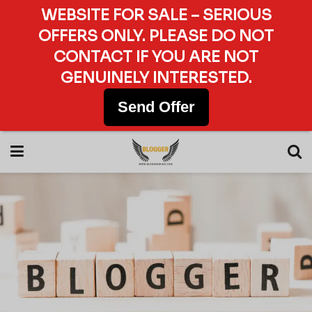
WEBSITE FOR SALE – SERIOUS
OFFERS ONLY. PLEASE DO NOT
CONTACT IF YOU ARE NOT
GENUINELY INTERESTED.
Send Offer