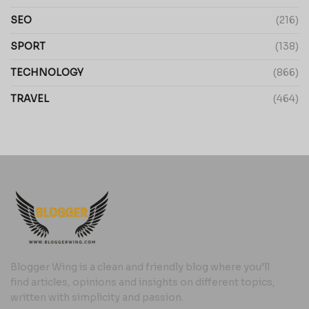
SEO
(216)
SPORT
(138)
TECHNOLOGY
(866)
TRAVEL
(464)
Blogger Wing is a clean and friendly blog where you’ll
find articles, opinions and insights on different topics,
written with simplicity and passion.