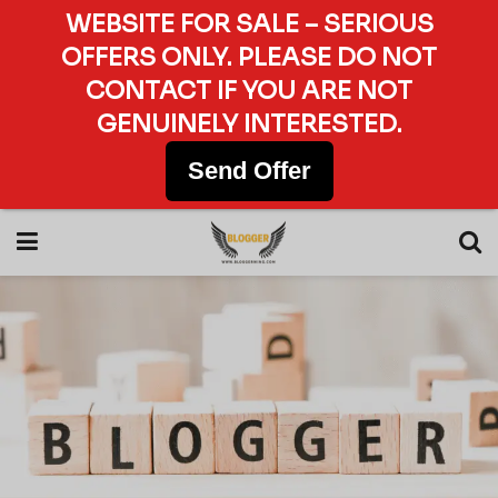
WEBSITE FOR SALE – SERIOUS
OFFERS ONLY. PLEASE DO NOT
CONTACT IF YOU ARE NOT
GENUINELY INTERESTED.
Send Offer