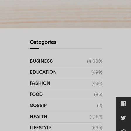
Categories
BUSINESS
(4,009)
EDUCATION
(499)
FASHION
(484)
FOOD
(95)
GOSSIP
(2)
HEALTH
(1,152)
LIFESTYLE
(639)