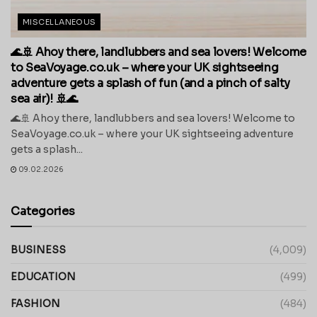
MISCELLANEOUS
🌊🚢 Ahoy there, landlubbers and sea lovers! Welcome
to SeaVoyage.co.uk – where your UK sightseeing
adventure gets a splash of fun (and a pinch of salty
sea air)! 🚢🌊
🌊🚢 Ahoy there, landlubbers and sea lovers! Welcome to
SeaVoyage.co.uk – where your UK sightseeing adventure
gets a splash...
09.02.2026
Categories
BUSINESS
(4,009)
EDUCATION
(499)
FASHION
(484)