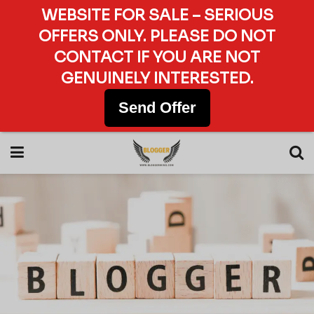
WEBSITE FOR SALE – SERIOUS
OFFERS ONLY. PLEASE DO NOT
CONTACT IF YOU ARE NOT
GENUINELY INTERESTED.
Send Offer