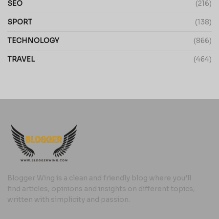
SEO
(216)
SPORT
(138)
TECHNOLOGY
(866)
TRAVEL
(464)
Blogger Wing is a clean and friendly blog where you’ll
find articles, opinions and insights on different topics,
written with simplicity and passion.