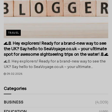
TRAVEL
🌊🚢 Hey explorers! Ready for a brand-new way to see
the UK? Say hello to SeaVoyage.co.uk – your ultimate
spot for awesome sightseeing trips on the water! 🚢🌊
🌊🚢 Hey explorers! Ready for a brand-new way to see the
UK? Say hello to SeaVoyage.co.uk – your ultimate...
09.02.2026
Categories
BUSINESS
(4,009)
EDUCATION
(499)