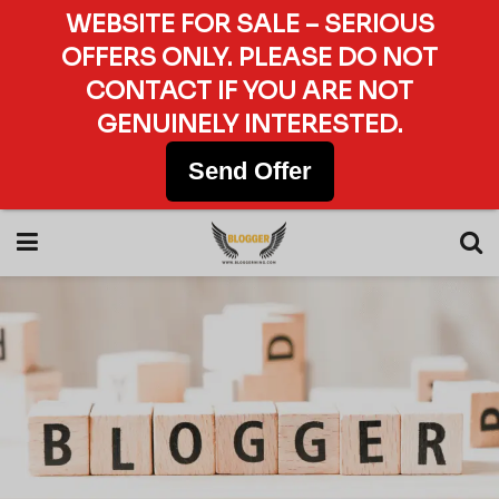
WEBSITE FOR SALE – SERIOUS
OFFERS ONLY. PLEASE DO NOT
CONTACT IF YOU ARE NOT
GENUINELY INTERESTED.
Send Offer