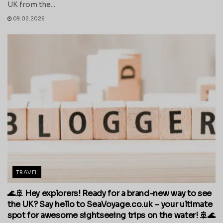
UK from the...
09.02.2026
TRAVEL
🌊🚢 Hey explorers! Ready for a brand-new way to see
the UK? Say hello to SeaVoyage.co.uk – your ultimate
spot for awesome sightseeing trips on the water! 🚢🌊