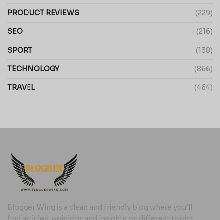
PRODUCT REVIEWS
(229)
SEO
(216)
SPORT
(138)
TECHNOLOGY
(866)
TRAVEL
(464)
Blogger Wing is a clean and friendly blog where you’ll
find articles, opinions and insights on different topics,