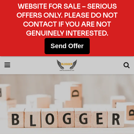
WEBSITE FOR SALE – SERIOUS
OFFERS ONLY. PLEASE DO NOT
CONTACT IF YOU ARE NOT
GENUINELY INTERESTED.
Send Offer