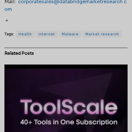
Mail:
corporatesales@databridgemarketresearch.c
om
“
Tags:
Health
Internet
Malware
Market research
Related
Posts