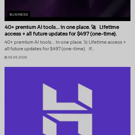
BUSINESS
40+ premium AI tools… in one place. 🚀 Lifetime
access + all future updates for $497 (one-time).
40+ premium AI tools… in one place. 🚀 Lifetime access +
all future updates for $497 (one-time). If...
05.06.2026