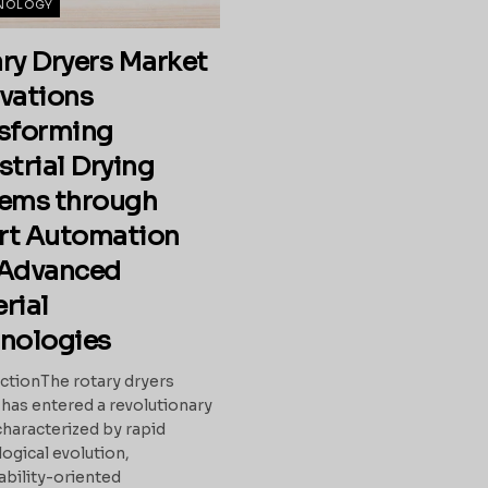
NOLOGY
ry Dryers Market
vations
sforming
strial Drying
ems through
rt Automation
 Advanced
rial
nologies
ctionThe rotary dryers
has entered a revolutionary
haracterized by rapid
ogical evolution,
ability-oriented