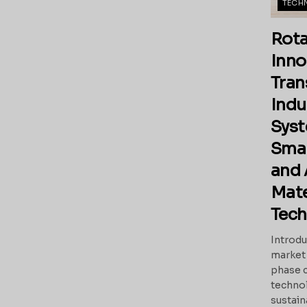
TECH
Rota
Inno
Tran
Indu
Syst
Sma
and
Mate
Tech
Introdu
market 
phase c
technol
sustain