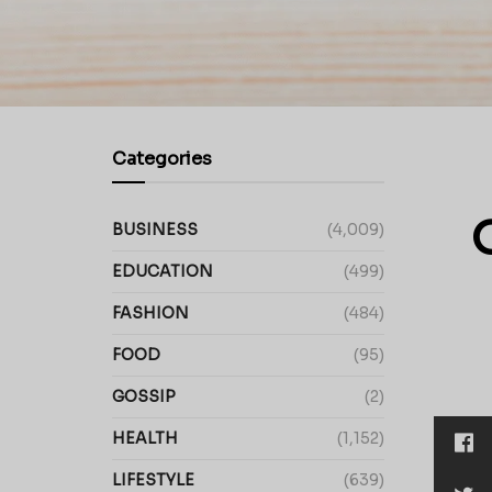
Categories
BUSINESS
(4,009)
EDUCATION
(499)
FASHION
(484)
FOOD
(95)
GOSSIP
(2)
HEALTH
(1,152)
LIFESTYLE
(639)