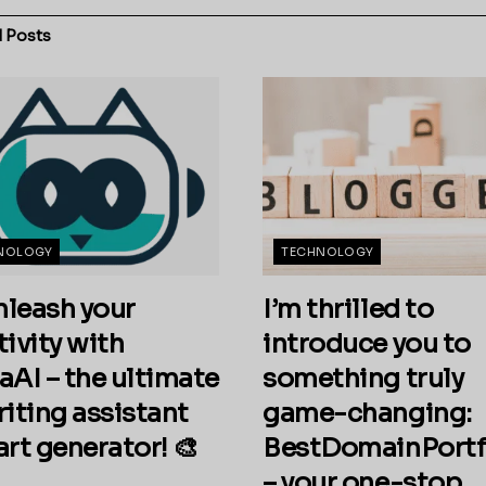
d
Posts
NOLOGY
TECHNOLOGY
nleash your
I’m thrilled to
tivity with
introduce you to
aAI – the ultimate
something truly
riting assistant
game-changing:
art generator! 🎨
BestDomainPortf
– your one-stop