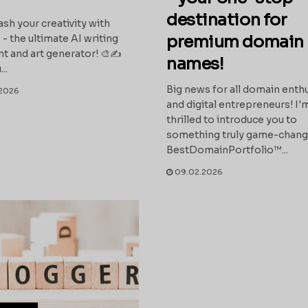
destination for
ash your creativity with
premium domain
 - the ultimate AI writing
nt and art generator! 🎨✍️
names!
..
Big news for all domain enth
2026
and digital entrepreneurs! I'
thrilled to introduce you to
something truly game-chang
BestDomainPortfolio™...
09.02.2026