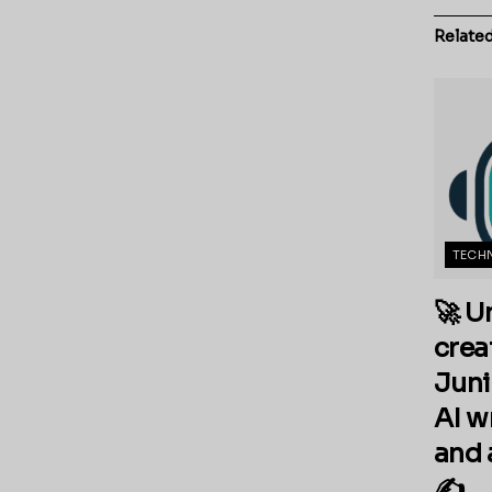
Relate
TECH
🚀 U
crea
Juni
AI w
and 
✍️