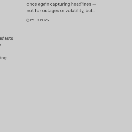
once again capturing headlines —
not for outages or volatility, but...
29.10.2025
usiasts
m
ing: