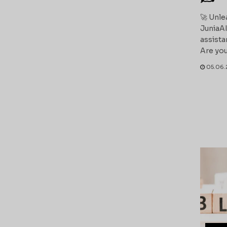
🚀 Unle
JuniaAI
assista
Are you.
05.06.